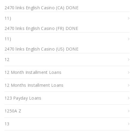
2470 links English Casino (CA) DONE
11)
2470 links English Casino (FR) DONE
11)
2470 links English Casino (US) DONE
12
12 Month Installment Loans
12 Months Installment Loans
123 Payday Loans
1250A Z
13