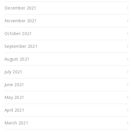
December 2021
November 2021
October 2021
September 2021
August 2021
July 2021
June 2021
May 2021
April 2021
March 2021