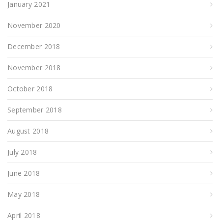
January 2021
November 2020
December 2018
November 2018
October 2018
September 2018
August 2018
July 2018
June 2018
May 2018
April 2018