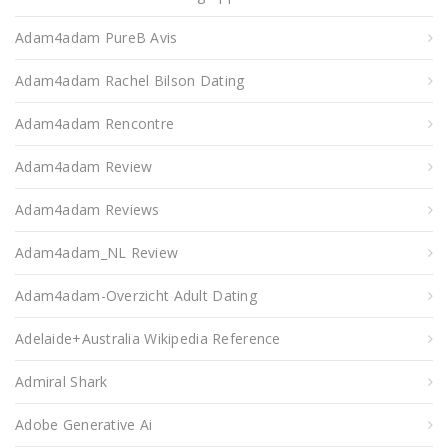
Adam4adam PureВ Avis
Adam4adam Rachel Bilson Dating
Adam4adam Rencontre
Adam4adam Review
Adam4adam Reviews
Adam4adam_NL Review
Adam4adam-Overzicht Adult Dating
Adelaide+Australia Wikipedia Reference
Admiral Shark
Adobe Generative Ai