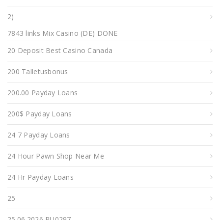
2)
7843 links Mix Casino (DE) DONE
20 Deposit Best Casino Canada
200 Talletusbonus
200.00 Payday Loans
200$ Payday Loans
24 7 Payday Loans
24 Hour Pawn Shop Near Me
24 Hr Payday Loans
25
25.06.2026 RU0297