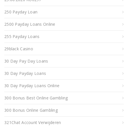
250 Payday Loan
2500 Payday Loans Online
255 Payday Loans
29black Casino
30 Day Pay Day Loans
30 Day Payday Loans
30 Day Payday Loans Online
300 Bonus Best Online Gambling
300 Bonus Online Gambling
321Chat Account Verwijderen