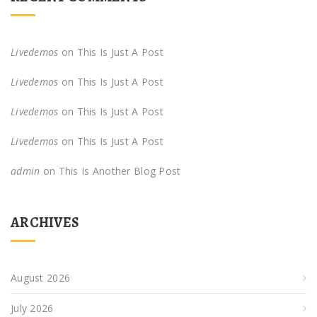
Livedemos
on
This Is Just A Post
Livedemos
on
This Is Just A Post
Livedemos
on
This Is Just A Post
Livedemos
on
This Is Just A Post
admin
on
This Is Another Blog Post
ARCHIVES
August 2026
July 2026