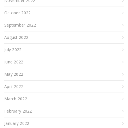
November 2022
October 2022
September 2022
August 2022
July 2022
June 2022
May 2022
April 2022
March 2022
February 2022
January 2022