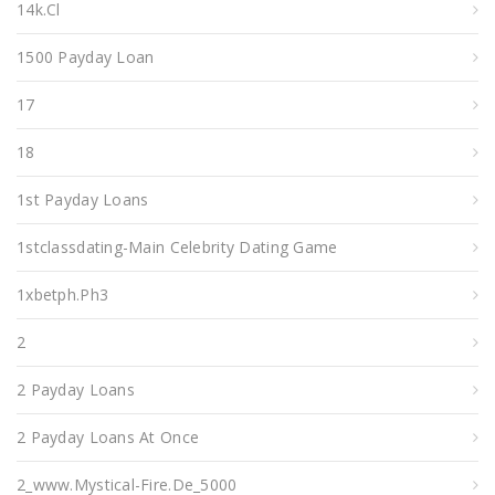
14k.cl
1500 Payday Loan
17
18
1st Payday Loans
1stclassdating-Main Celebrity Dating Game
1xbetph.ph3
2
2 Payday Loans
2 Payday Loans At Once
2_www.mystical-Fire.de_5000