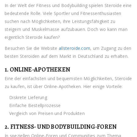
In der Welt der Fitness und Bodybuilding spielen Steroide eine
bedeutende Rolle. Viele Sportler und Fitnessenthusiasten
suchen nach Möglichkeiten, ihre Leistungsfähigkeit zu
steigern und Muskelmasse aufzubauen. Doch wo kann man
eigentlich Steroide kaufen?
Besuchen Sie die Website
allsteroide.com
, um Zugang zu den
besten Steroiden auf dem Markt in Deutschland zu erhalten.
1. ONLINE-APOTHEKEN
Eine der einfachsten und bequemsten Möglichkeiten, Steroide
zu kaufen, ist über Online-Apotheken. Hier einige Vorteile:
Diskrete Lieferung
Einfache Bestellprozesse
Vergleich von Preisen und Produkten
2. FITNESS- UND BODYBUILDING-FOREN
In speziellen Online-Foren und Communities zum Thema