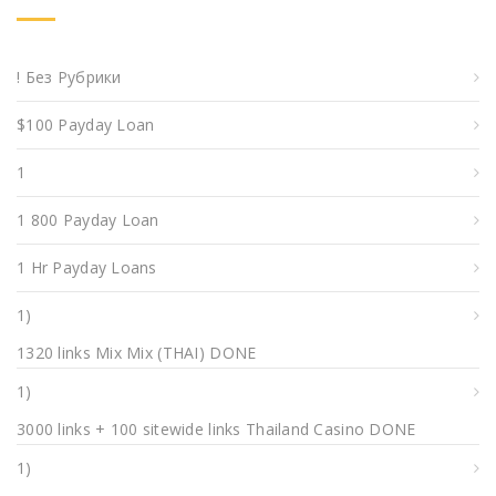
! Без Рубрики
$100 Payday Loan
1
1 800 Payday Loan
1 Hr Payday Loans
1)
1320 links Mix Mix (THAI) DONE
1)
3000 links + 100 sitewide links Thailand Casino DONE
1)