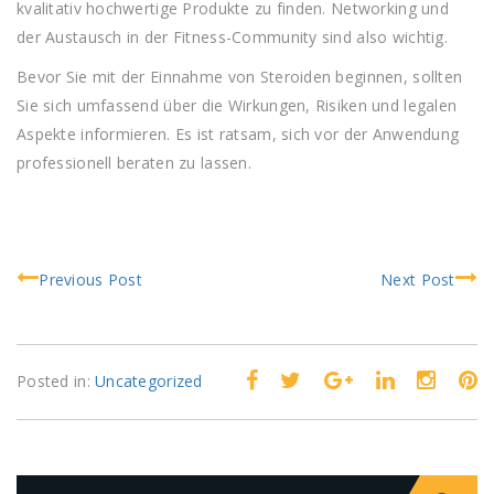
kvalitativ hochwertige Produkte zu finden. Networking und
der Austausch in der Fitness-Community sind also wichtig.
Bevor Sie mit der Einnahme von Steroiden beginnen, sollten
Sie sich umfassend über die Wirkungen, Risiken und legalen
Aspekte informieren. Es ist ratsam, sich vor der Anwendung
professionell beraten zu lassen.
Previous Post
Next Post
Posted in:
Uncategorized
S