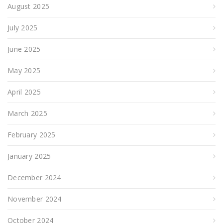
August 2025
July 2025
June 2025
May 2025
April 2025
March 2025
February 2025
January 2025
December 2024
November 2024
October 2024