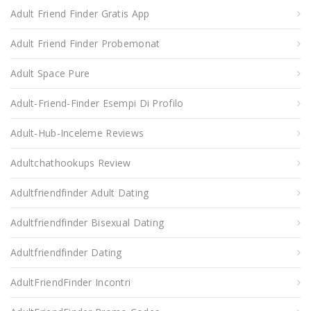
Adult Friend Finder Gratis App
Adult Friend Finder Probemonat
Adult Space Pure
Adult-Friend-Finder Esempi Di Profilo
Adult-Hub-Inceleme Reviews
Adultchathookups Review
Adultfriendfinder Adult Dating
Adultfriendfinder Bisexual Dating
Adultfriendfinder Dating
AdultFriendFinder Incontri