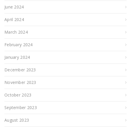
June 2024
April 2024
March 2024
February 2024
January 2024
December 2023
November 2023
October 2023
September 2023
August 2023