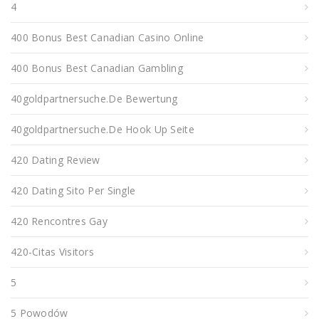
4
400 Bonus Best Canadian Casino Online
400 Bonus Best Canadian Gambling
40goldpartnersuche.de Bewertung
40goldpartnersuche.de Hook Up Seite
420 Dating Review
420 Dating Sito Per Single
420 Rencontres Gay
420-Citas Visitors
5
5 Powodów