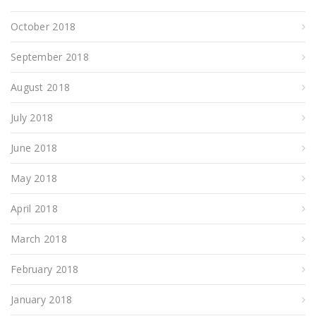
October 2018
September 2018
August 2018
July 2018
June 2018
May 2018
April 2018
March 2018
February 2018
January 2018