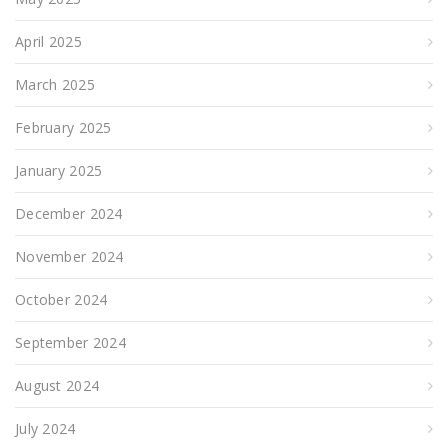
April 2025
March 2025
February 2025
January 2025
December 2024
November 2024
October 2024
September 2024
August 2024
July 2024