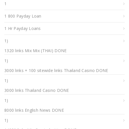
1
1 800 Payday Loan
1 Hr Payday Loans
1)
1320 links Mix Mix (THAI) DONE
1)
3000 links + 100 sitewide links Thailand Casino DONE
1)
3000 links Thailand Casino DONE
1)
8000 links English News DONE
1)