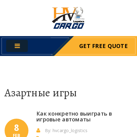
GET FREE QUOTE
Азартные игры
Как конкретно выиграть в
игровые автоматы
8
By: hvcargo_logistics
FEB