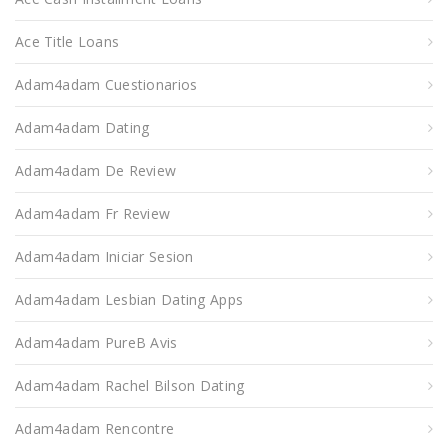
Ace Title Loans
Adam4adam Cuestionarios
Adam4adam Dating
Adam4adam De Review
Adam4adam Fr Review
Adam4adam Iniciar Sesion
Adam4adam Lesbian Dating Apps
Adam4adam PureВ Avis
Adam4adam Rachel Bilson Dating
Adam4adam Rencontre