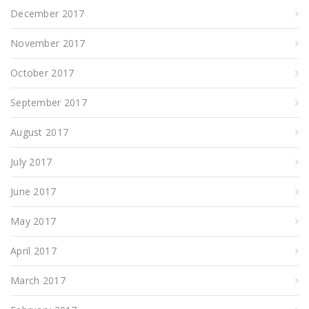
December 2017
November 2017
October 2017
September 2017
August 2017
July 2017
June 2017
May 2017
April 2017
March 2017