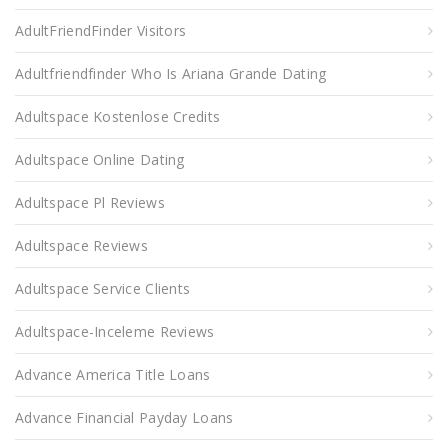
AdultFriendFinder Visitors
Adultfriendfinder Who Is Ariana Grande Dating
Adultspace Kostenlose Credits
Adultspace Online Dating
Adultspace Pl Reviews
Adultspace Reviews
Adultspace Service Clients
Adultspace-Inceleme Reviews
Advance America Title Loans
Advance Financial Payday Loans