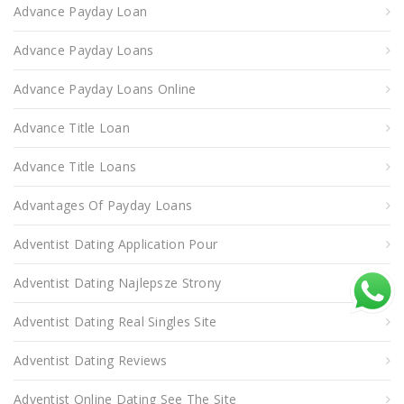
Advance Payday Loan
Advance Payday Loans
Advance Payday Loans Online
Advance Title Loan
Advance Title Loans
Advantages Of Payday Loans
Adventist Dating Application Pour
Adventist Dating Najlepsze Strony
Adventist Dating Real Singles Site
Adventist Dating Reviews
Adventist Online Dating See The Site