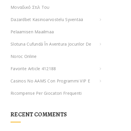
Μοναδικό Στιλ Του
r
:
Dazardbet Kasinoarvostelu Syventää
Pelaamisen Maailmaa
Slotuna Cufundă În Aventura Jocurilor De
Noroc Online
Favorite Article 412188
Casinos No AAMS Con Programmi VIP E
Ricompense Per Giocatori Frequenti
RECENT COMMENTS