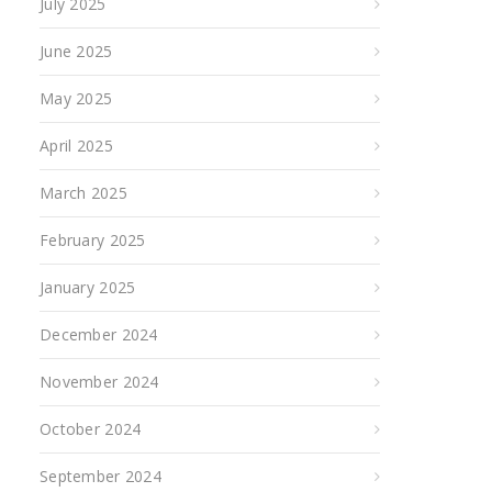
July 2025
June 2025
May 2025
April 2025
March 2025
February 2025
January 2025
December 2024
November 2024
October 2024
September 2024