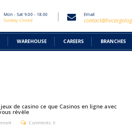
Mon - Sat 9.00 - 18.00
Email:
contact@hvcargolog
Sunday Closed
S
WAREHOUSE
CAREERS
BRANCHES
 jeux de casino ce que Casinos en ligne avec
vous révèle
iement
Comments: 0