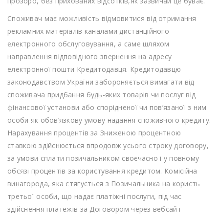
прозоро, без прихованих відсотків,як зазвичай це буває.
Споживач має можливість відмовитися від отримання
рекламних матеріалів каналами дистанційного
електронного обслуговування, а саме шляхом
направлення відповідного звернення на адресу
електронної пошти Кредитодавця. Кредитодавцю
законодавством України забороняється вимагати від
споживача придбання будь-яких товарів чи послуг від
фінансової установи або спорідненої чи пов’язаної з ним
особи як обов’язкову умову надання споживчого кредиту.
Нарахування процентів за Зниженою процентною
ставкою здійснюється впродовж усього строку договору,
за умови сплати позичальником своєчасно і у повному
обсязі процентів за користування кредитом. Комісійна
винагорода, яка стягується з Позичальника на користь
третьої особи, що надає платіжні послуги, під час
здійснення платежів за Договором через вебсайт