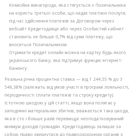
Комісійна винагорода, яка стягується з Позичальника
на користь третьої особи, що надає платіжні послуги,
під час здійснення платежів за Договором через
вебсайт Кредитодавця або через Особистий кабінет
становить не більше 0,7% від суми платежу, що
вноситься Позичальником.
Отримати кредит онлайн можна на картку будь-якого
українського банку, яка підтримує функцію інтернет-
банкінгу.
Реальна річна процентна ставка — від 1 244,55 % до 3
546,38% (залежить від умов участі в програмі лояльності,
періодичності сплати платежів та строку кредиту).
Істотною шкодою у цій статті, якщо вона полягає у
заподіянні матеріальних збитків, вважається така шкода,
яка в сто і більше разів перевищує неоподатковуваний
мінімум доходів громадян. Кредитодавець залишає за
собою право звернутися до правоохоронних органів з