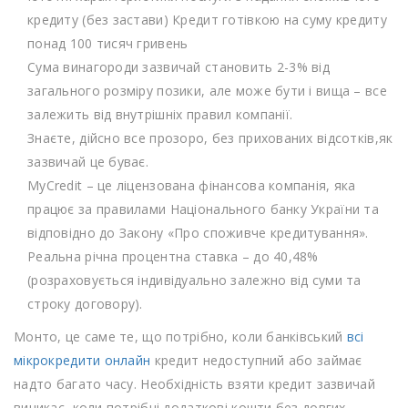
кредиту (без застави) Кредит готівкою на суму кредиту
понад 100 тисяч гривень
Сума винагороди зазвичай становить 2-3% від
загального розміру позики, але може бути і вища – все
залежить від внутрішніх правил компанії.
Знаєте, дійсно все прозоро, без прихованих відсотків,як
зазвичай це буває.
MyCredit – це ліцензована фінансова компанія, яка
працює за правилами Національного банку України та
відповідно до Закону «Про споживче кредитування».
Реальна річна процентна ставка – до 40,48%
(розраховується індивідуально залежно від суми та
строку договору).
Монто, це саме те, що потрібно, коли банківський
всі
мікрокредити онлайн
кредит недоступний або займає
надто багато часу. Необхідність взяти кредит зазвичай
виникає, коли потрібні додаткові кошти без довгих