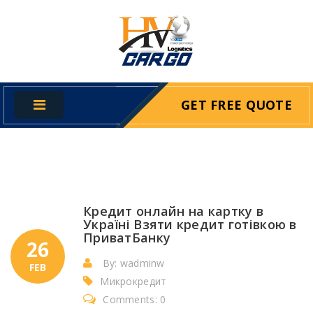
GET FREE QUOTE
Кредит онлайн на картку в
Україні Взяти кредит готівкою в
ПриватБанку
26
By: wadminw
FEB
Микрокредит
Comments: 0