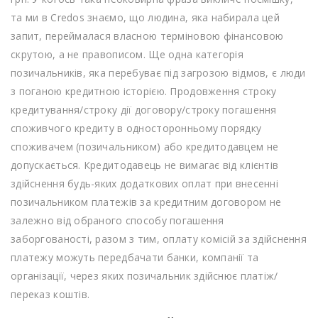
та ми в Credos знаємо, що людина, яка набирала цей
запит, переймалася власною терміновою фінансовою
скрутою, а не правописом. Ще одна категорія
позичальників, яка перебуває під загрозою відмов, є люди
з поганою кредитною історією. Продовження строку
кредитування/строку дії договору/строку погашення
споживчого кредиту в односторонньому порядку
споживачем (позичальником) або кредитодавцем не
допускається. Кредитодавець не вимагає від клієнтів
здійснення будь-яких додаткових оплат при внесенні
позичальником платежів за кредитним договором не
залежно від обраного способу погашення
заборгованості, разом з тим, оплату комісій за здійснення
платежу можуть передбачати банки, компанії та
організації, через яких позичальник здійснює платіж/
переказ коштів.