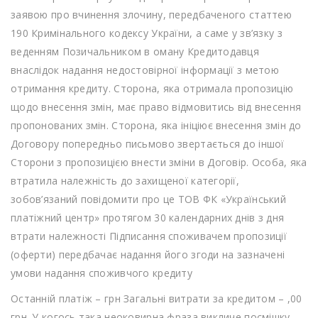
заявою про вчинення злочину, передбаченого статтею
190 Кримінального кодексу України, а саме у зв’язку з
веденням Позичальником в оману Кредитодавця
внаслідок надання недостовірної інформації з метою
отримання кредиту. Сторона, яка отримала пропозицію
щодо внесення змін, має право відмовитись від внесення
пропонованих змін. Сторона, яка ініціює внесення змін до
Договору попередньо письмово звертається до іншої
Сторони з пропозицією внести зміни в Договір. Особа, яка
втратила належність до захищеної категорії,
зобов’язаний повідомити про це ТОВ ФК «Український
платіжний центр» протягом 30 календарних днів з дня
втрати належності Підписання споживачем пропозиції
(оферти) передбачає надання його згоди на зазначені
умови надання споживчого кредиту
Останній платіж – грн Загальні витрати за кредитом – ,00
грн. У когось така неоковирна фраза викличе посмішку,