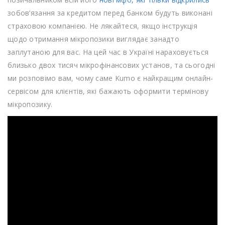
зобов’язання за кредитом перед банком будуть виконані
страховою компанією. Не лякайтеся, якщо інструкція
щодо отримання мікропозики виглядає занадто
заплутаною для вас. На цей час в Україні нараховується
близько двох тисяч мікрофінансових установ, та сьогодні
ми розповімо вам, чому саме Kumo є найкращим онлайн-
сервісом для клієнтів, які бажають оформити термінову
мікропозику.