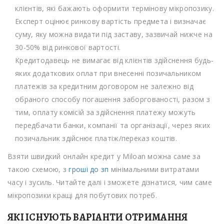
клієнтів, які бажають оформити термінову мікропозику.
Експерт оцінює ринкову вартість предмета і визначає
суму, яку можна видати під заставу, зазвичай нижче на
30-50% від ринкової вартості.
Кредитодавець не вимагає від клієнтів здійснення будь-
яких додаткових оплат при внесенні позичальником
платежів за кредитним договором не залежно від
обраного способу погашення заборгованості, разом з
тим, оплату комісій за здійснення платежу можуть
передбачати банки, компанії та організації, через яких
позичальник здійснює платіж/переказ коштів.
Взяти швидкий онлайн кредит у Miloan можна саме за
такою схемою, з
гроші до зп
мінімальними витратами
часу і зусиль. Читайте далі і зможете дізнатися, чим саме
мікропозики кращі для побутових потреб.
ЯКІ ІСНУЮТЬ ВАРІАНТИ ОТРИМАННЯ