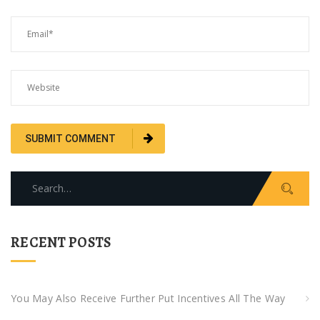
S
e
a
r
RECENT POSTS
c
h
f
You May Also Receive Further Put Incentives All The Way
o