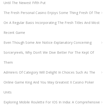
Until The Newest Fifth Put
r
:
The Fresh Personal Casino Enjoys Some Thing Fresh Of The
On A Regular Basis Incorporating The Fresh Titles And Most
Recent Game
Even Though Some Are Notice-Explanatory Concerning
Sorceryreels, Why Don’t We Dive Better For The Kept Of
Them
Admirers Of Category Will Delight In Choices Such As The
Online Game King And You May Greatest X Casino Poker
Units
Exploring Mobile Roulette For IOS In India: A Comprehensive