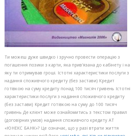
Ти можеш дуже швидко і зручно провести операцію з
погашення позики з карти, яка прив’язана до кабінету і на
яку ти отримував гроші. Істотні характеристики послуги з
надання споживчого кредиту (без застави) Кредит
готівкою на суму кредиту понад 100 тисяч гривень Істотні
характеристики послуги з надання споживчого кредиту
(без застави) Кредит готівкою на суму до 100 тисяч
гривень Де клієнт може ознайомитись з текстом правил
(договірних умов) надання споживчого кредиту АТ
«ЮНЕКС БАНК»? Це означає, що у разі втрати життя
позичальником всій його
нові мфо, які тільки відкрились