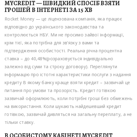
MYCREDIT — ШВИДКИЙ СПОСІБ ВЗЯТИ
ГРОШЕЙ В ІНТЕРНЕТІ ЗА 15 ХВ
Rocket Money — це ліцензована компанія, яка працює
відповідно до українського законодавства та
контролюється НБУ. Ми не просимо зайвої інформації,
крім тієї, яка потрібна для зв’язку з вами та
підтвердження особистості. Реальна річна процентна
ставка – до 40,48%(розраховується індивідуально
залежно від суми та строку договору). Переглянути
інформацію про істотні характеристики послуги з надання
кредиту В якому банку краще взяти кредит – зазвичай це
питання про умови та прозорість. Кредит готівкою
зазвичай оформлюють, коли потрібні гроші без обмежень
на використання. Коли шукають найдешевший кредит
готівкою, зазвичай дивляться на загальну переплату, а не
тільки ставку.
В ОСОБИСТОМУ КАБІНЕТІ MYCREDIT