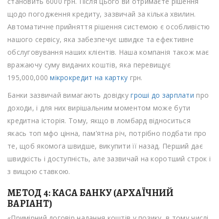
становить 6000 грн. Після цього ви отримаєте рішення
щодо погодження кредиту, зазвичай за кілька хвилин.
Автоматичне прийняття рішення системою є особливістю
нашого сервісу, яка забезпечує швидке та ефективне
обслуговування наших клієнтів. Наша компанія також має
вражаючу суму виданих коштів, яка перевищує
195,000,000
мікрокредит на картку
грн.
Банки зазвичай вимагають довідку
гроші до зарплати
про
доходи, і для них вирішальним моментом може бути
кредитна історія. Тому, якщо в ломбард відноситься
якась топ мфо цінна, пам’ятна річ, потрібно подбати про
те, щоб якомога швидше, викупити її назад. Перший дає
швидкість і доступність, але зазвичай на коротший строк і
з вищою ставкою.
МЕТОД 4: КАСА БАНКУ (АРХАЇЧНИЙ
ВАРІАНТ)
«Примірний договір надання коштів у позику, в тому числі