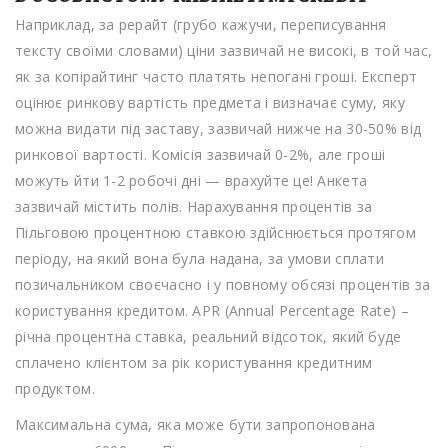
Наприклад, за рерайт (грубо кажучи, переписування
тексту своїми словами) ціни зазвичай не високі, в той час,
як за копірайтинг часто платять непогані гроші. Експерт
оцінює ринкову вартість предмета і визначає суму, яку
можна видати під заставу, зазвичай нижче на 30-50% від
ринкової вартості. Комісія зазвичай 0-2%, але гроші
можуть йти 1-2 робочі дні — врахуйте це! Анкета
зазвичай містить полів. Нарахування процентів за
Пільговою процентною ставкою здійснюється протягом
періоду, на який вона була надана, за умови сплати
позичальником своєчасно і у повному обсязі процентів за
користування кредитом. APR (Annual Percentage Rate) –
річна процентна ставка, реальний відсоток, який буде
сплачено клієнтом за рік користування кредитним
продуктом.
Максимальна сума, яка може бути запропонована