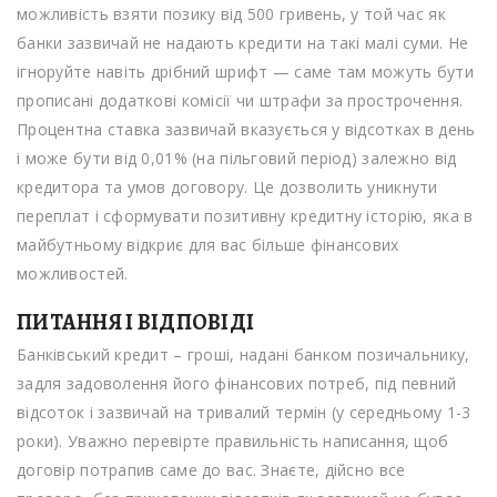
можливість взяти позику від 500 гривень, у той час як
банки зазвичай не надають кредити на такі малі суми. Не
ігноруйте навіть дрібний шрифт — саме там можуть бути
прописані додаткові комісії чи штрафи за прострочення.
Процентна ставка зазвичай вказується у відсотках в день
і може бути від 0,01% (на пільговий період) залежно від
кредитора та умов договору. Це дозволить уникнути
переплат і сформувати позитивну кредитну історію, яка в
майбутньому відкриє для вас більше фінансових
можливостей.
ПИТАННЯ І ВІДПОВІДІ
Банківський кредит – гроші, надані банком позичальнику,
задля задоволення його фінансових потреб, під певний
відсоток і зазвичай на тривалий термін (у середньому 1-3
роки). Уважно перевірте правильність написання, щоб
договір потрапив саме до вас. Знаєте, дійсно все